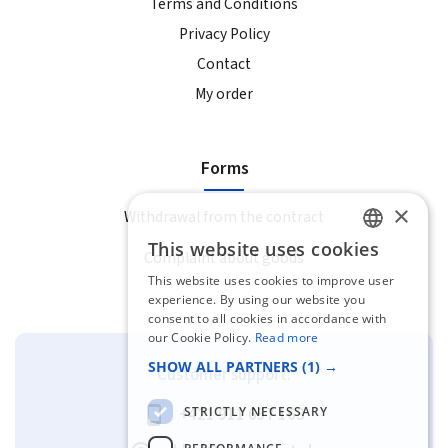
Terms and Conditions
Privacy Policy
Contact
My order
Forms
×
Withdrawal from the contract
This website uses cookies
Complaint about goods
SLOVAK
This website uses cookies to improve user
ENGLISH
experience. By using our website you
consent to all cookies in accordance with
our Cookie Policy.
Read more
SHOW ALL PARTNERS
(1) →
Customer support:
STRICTLY NECESSARY
+421 911 657 163