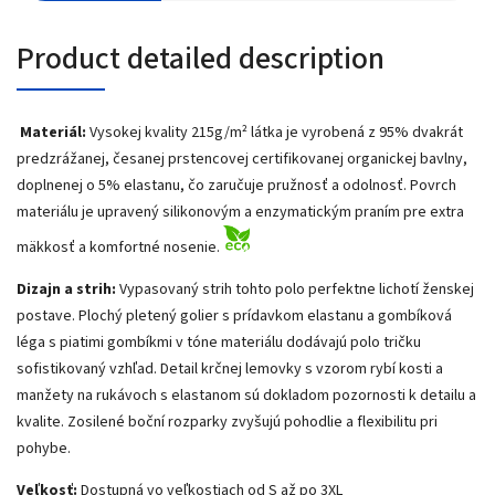
Product detailed description
Materiál:
Vysokej kvality 215g/m² látka je vyrobená z 95% dvakrát
predzrážanej, česanej prstencovej certifikovanej organickej bavlny,
doplnenej o 5% elastanu, čo zaručuje pružnosť a odolnosť. Povrch
materiálu je upravený silikonovým a enzymatickým praním pre extra
mäkkosť a komfortné nosenie.
Dizajn a strih:
Vypasovaný strih tohto polo perfektne lichotí ženskej
postave. Plochý pletený golier s prídavkom elastanu a gombíková
léga s piatimi gombíkmi v tóne materiálu dodávajú polo tričku
sofistikovaný vzhľad. Detail krčnej lemovky s vzorom rybí kosti a
manžety na rukávoch s elastanom sú dokladom pozornosti k detailu a
kvalite. Zosilené boční rozparky zvyšujú pohodlie a flexibilitu pri
pohybe.
V
eľkosť:
Dostupná vo veľkostiach od S až po 3XL