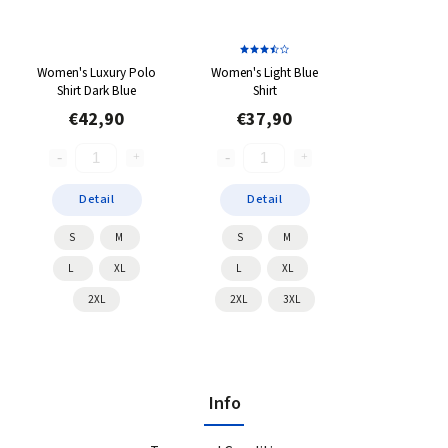
Women's Luxury Polo
Women's Light Blue
Shirt Dark Blue
Shirt
€42,90
€37,90
Detail
Detail
S
M
S
M
L
XL
L
XL
2XL
2XL
3XL
Info