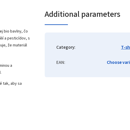
Additional parameters
j bio bavlny, čo
í a pesticídov, s
je, že materiál
Category
:
T-sh
EAN
:
Choose var
ninou a
d.
é tak, aby sa