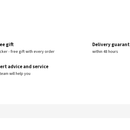
ee gift
Delivery guaran
icker - free gift with every order
within 48 hours
ert advice and service
team will help you