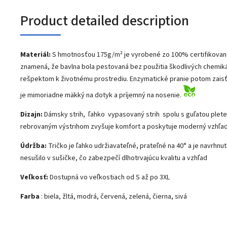
Product detailed description
Materiál:
S hmotnosťou 175g/m² je vyrobené zo 100% certifikovane
znamená, že bavlna bola pestovaná bez použitia škodlivých chemikáli
rešpektom k životnému prostrediu. Enzymatické pranie potom zaisťu
je mimoriadne mäkký na dotyk a príjemný na nosenie.
Dizajn:
Dámsky strih, ľahko vypasovaný strih spolu s guľatou plete
rebrovaným výstrihom zvyšuje komfort a poskytuje moderný vzhľa
Údržba:
Tričko je ľahko udržiavateľné, prateľné na 40° a je navrhnut
nesušilo v sušičke, čo zabezpečí dlhotrvajúcu kvalitu a vzhľad
Veľkosť:
Dostupná vo veľkostiach od S až po 3XL
Farba
: biela, žltá, modrá, červená, zelená, čierna, sivá