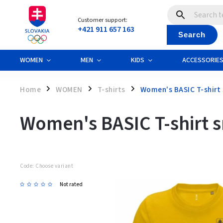
Customer support:
+421 911 657 163
Search
WOMEN
MEN
KIDS
ACCESSORIE
Home
WOMEN
T-shirts
Women's BASIC T-shirt 
/
/
/
Women's BASIC T-shirt s
Code:
Choose variant
Not rated