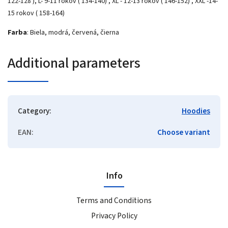
122-128 ), L- 9-11 rokov ( 134-140) , XL - 12-13 rokov ( 146-152) , XXL -14-
15 rokov ( 158-164)
Farba
: Biela, modrá, červená, čierna
Additional parameters
Category
:
Hoodies
EAN
:
Choose variant
Info
Terms and Conditions
Privacy Policy