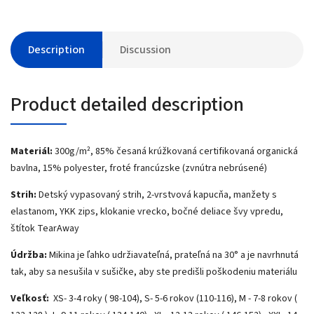
Description
Discussion
Product detailed description
Materiál:
300g/m², 85% česaná krúžkovaná certifikovaná organická
bavlna, 15% polyester, froté francúzske (zvnútra nebrúsené)
Strih:
Detský vypasovaný strih, 2-vrstvová kapucňa, manžety s
elastanom, YKK zips, klokanie vrecko, bočné deliace švy vpredu,
štítok TearAway
Údržba:
Mikina je ľahko udržiavateľná, prateľná na 30° a je navrhnutá
tak, aby sa nesušila v sušičke, aby ste predišli poškodeniu materiálu
Veľkosť:
XS- 3-4 roky ( 98-104), S- 5-6 rokov (110-116), M - 7-8 rokov (