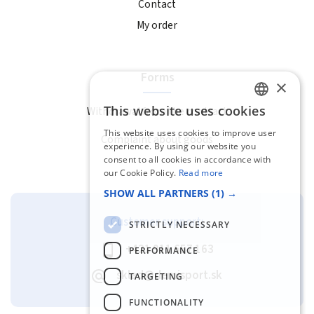
Contact
My order
Forms
×
This website uses cookies
Withdrawal from the contract
SLOVAK
This website uses cookies to improve user
Complaint about goods
ENGLISH
experience. By using our website you
consent to all cookies in accordance with
our Cookie Policy.
Read more
SHOW ALL PARTNERS
(1) →
Customer support:
STRICTLY NECESSARY
+421 911 657 163
PERFORMANCE
sklad@demisport.sk
TARGETING
FUNCTIONALITY