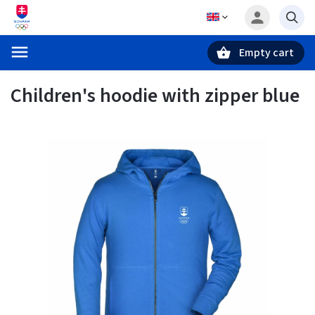
Empty cart
Search
Children's hoodie with zipper blue