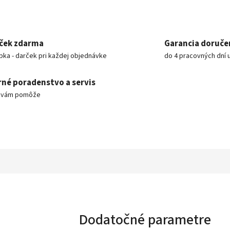
ček zdarma
Garancia doruče
pka - darček pri každej objednávke
do 4 pracovných dní 
né poradenstvo a servis
m vám pomôže
Dodatočné parametre