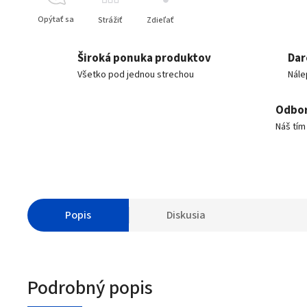
Opýtať sa
Strážiť
Zdieľať
Široká ponuka produktov
Dar
Všetko pod jednou strechou
Nále
Odbor
Náš tí
Popis
Diskusia
Podrobný popis