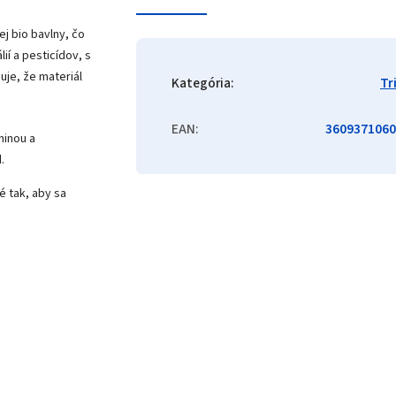
j bio bavlny, čo
í a pesticídov, s
je, že materiál
Kategória
:
Tr
EAN
:
3609371060
ninou a
d.
é tak, aby sa