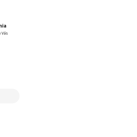
nia
u Vás