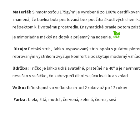
Materiál:
S hmotnosťou 175g/m² je vyrobené zo 100% certifikovane
znamená, že bavlna bola pestovaná bez použitia škodlivých chemikáli
rešpektom k životnému prostrediu. Enzymatické pranie potom zaisťu
je mimoriadne mäkký na dotyk a príjemný na nosenie.
Dizajn:
Detský strih, ľahko vypasovaný strih spolu s guľatou plete
rebrovaným výstrihom zvyšuje komfort a poskytuje moderný vzhľa
Údržba:
Tričko je ľahko udržiavateľné, prateľné na 40° a je navrhnut
nesušilo v sušičke, čo zabezpečí dlhotrvajúcu kvalitu a vzhľad
Veľkosť:
Dostupná vo veľkostiach
od 2 rokov až po 12 rokov
Farba
: biela, žltá, modrá, červená, zelená, čierna, sivá