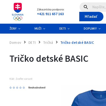
Zákaznícka podpora:
+421 911 657 163
Hľadať
ŽENY
MUŽI
DETI
DOPLNKY
Domov
DETI
Tričká
Tričko detské BASIC
/
/
/
Tričko detské BASIC
Kód:
Zvoľte variant
Neohodnotené