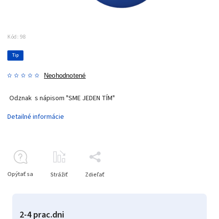
Kód:
98
Tip
Neohodnotené
Odznak s nápisom "SME JEDEN TÍM"
Detailné informácie
Opýtať sa
Strážiť
Zdieľať
2-4 prac.dni