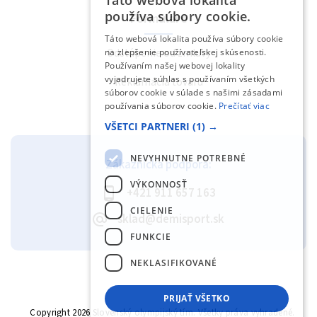
Táto webová lokalita
SLOVAK
používa súbory cookie.
Formuláre
ENGLISH
Táto webová lokalita používa súbory cookie
Odstúpenie od zmluvy
na zlepšenie používateľskej skúsenosti.
Používaním našej webovej lokality
vyjadrujete súhlas s používaním všetkých
Reklamácia tovaru
súborov cookie v súlade s našimi zásadami
používania súborov cookie.
Prečítať viac
VŠETCI PARTNERI
(1) →
NEVYHNUTNE POTREBNÉ
Zákaznícka podpora:
VÝKONNOSŤ
+421 911 657 163
CIELENIE
sklad@demisport.sk
FUNKCIE
NEKLASIFIKOVANÉ
PRIJAŤ VŠETKO
Copyright 2026
Slovenský olympijský tím
. Všetky práva vyhradené.