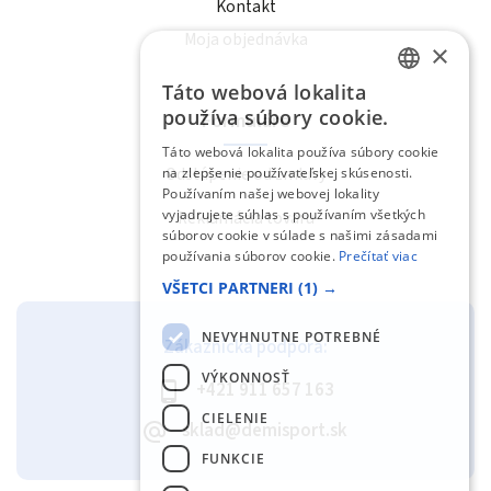
Kontakt
Moja objednávka
×
Táto webová lokalita
SLOVAK
používa súbory cookie.
Formuláre
ENGLISH
Táto webová lokalita používa súbory cookie
Odstúpenie od zmluvy
na zlepšenie používateľskej skúsenosti.
Používaním našej webovej lokality
vyjadrujete súhlas s používaním všetkých
Reklamácia tovaru
súborov cookie v súlade s našimi zásadami
používania súborov cookie.
Prečítať viac
VŠETCI PARTNERI
(1) →
NEVYHNUTNE POTREBNÉ
Zákaznícka podpora:
VÝKONNOSŤ
+421 911 657 163
CIELENIE
sklad@demisport.sk
FUNKCIE