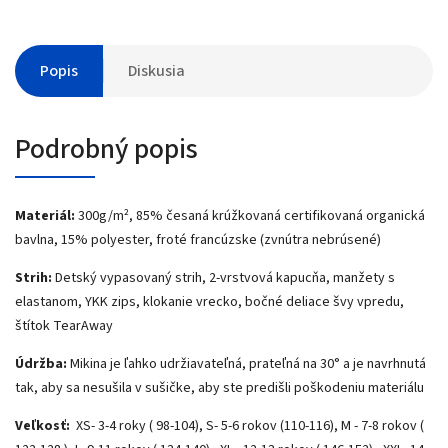
Popis
Diskusia
Podrobný popis
Materiál:
300g/m², 85% česaná krúžkovaná certifikovaná organická
bavlna, 15% polyester, froté francúzske (zvnútra nebrúsené)
Strih:
Detský vypasovaný strih, 2-vrstvová kapucňa, manžety s
elastanom, YKK zips, klokanie vrecko, bočné deliace švy vpredu,
štítok TearAway
Údržba:
Mikina je ľahko udržiavateľná, prateľná na 30° a je navrhnutá
tak, aby sa nesušila v sušičke, aby ste predišli poškodeniu materiálu
Veľkosť:
XS- 3-4 roky ( 98-104), S- 5-6 rokov (110-116), M - 7-8 rokov (