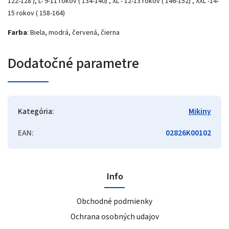
122-128 ), L- 9-11 rokov ( 134-140) , XL - 12-13 rokov ( 146-152) , XXL -14-
15 rokov ( 158-164)
Farba
: Biela, modrá, červená, čierna
Dodatočné parametre
Kategória
:
Mikiny
EAN
:
02826K00102
Info
Obchodné podmienky
Ochrana osobných udajov