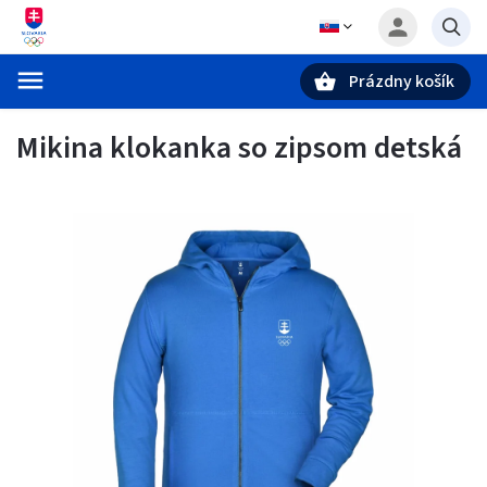
Prázdny košík
Hľadať
Mikina klokanka so zipsom detská