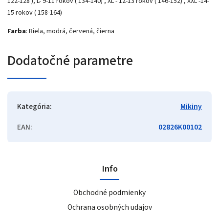
122-128 ), L- 9-11 rokov ( 134-140) , XL - 12-13 rokov ( 146-152) , XXL -14-
15 rokov ( 158-164)
Farba
: Biela, modrá, červená, čierna
Dodatočné parametre
Kategória
:
Mikiny
EAN
:
02826K00102
Info
Obchodné podmienky
Ochrana osobných udajov