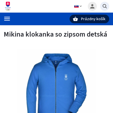
Prázdny košík
Hľadať
Mikina klokanka so zipsom detská