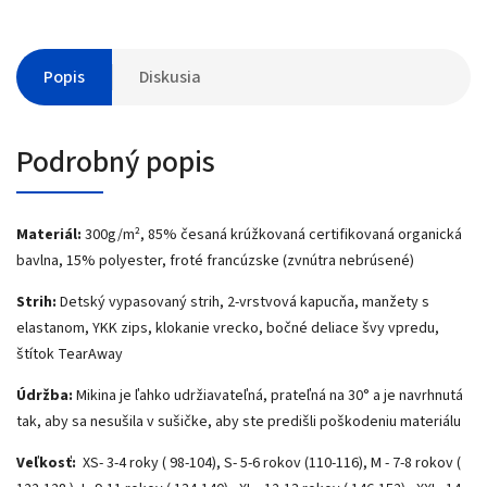
Popis
Diskusia
Podrobný popis
Materiál:
300g/m², 85% česaná krúžkovaná certifikovaná organická
bavlna, 15% polyester, froté francúzske (zvnútra nebrúsené)
Strih:
Detský vypasovaný strih, 2-vrstvová kapucňa, manžety s
elastanom, YKK zips, klokanie vrecko, bočné deliace švy vpredu,
štítok TearAway
Údržba:
Mikina je ľahko udržiavateľná, prateľná na 30° a je navrhnutá
tak, aby sa nesušila v sušičke, aby ste predišli poškodeniu materiálu
Veľkosť:
XS- 3-4 roky ( 98-104), S- 5-6 rokov (110-116), M - 7-8 rokov (