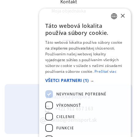
Kontakt
Moja objednávka
×
Táto webová lokalita
SLOVAK
používa súbory cookie.
Formuláre
ENGLISH
Táto webová lokalita používa súbory cookie
Odstúpenie od zmluvy
na zlepšenie používateľskej skúsenosti.
Používaním našej webovej lokality
vyjadrujete súhlas s používaním všetkých
Reklamácia tovaru
súborov cookie v súlade s našimi zásadami
používania súborov cookie.
Prečítať viac
VŠETCI PARTNERI
(1) →
NEVYHNUTNE POTREBNÉ
Zákaznícka podpora:
VÝKONNOSŤ
+421 911 657 163
CIELENIE
sklad@demisport.sk
FUNKCIE