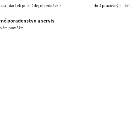
pka - darček pri každej objednávke
do 4 pracovných dní 
né poradenstvo a servis
m vám pomôže