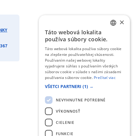
×
NKY
Táto webová lokalita
SLOVAK
používa súbory cookie.
ENGLISH
367
Táto webová lokalita používa súbory cookie
na zlepšenie používateľskej skúsenosti.
Používaním našej webovej lokality
vyjadrujete súhlas s používaním všetkých
súborov cookie v súlade s našimi zásadami
používania súborov cookie.
Prečítať viac
VŠETCI PARTNERI
(1) →
NEVYHNUTNE POTREBNÉ
VÝKONNOSŤ
CIELENIE
FUNKCIE