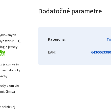
Dodatočné parametre
cyklovaných
Kategória
:
Tr
yester (rPET),
ingle jersey
EAN
:
6430063380
zvýrazní vašu
minimalistický
pechy.
vody a emisie
mi, čím sa
 pri nízkej