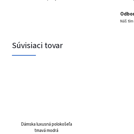
Odbor
Náš tí
Súvisiaci tovar
Dámska luxusná polokošeľa
tmavá modrá