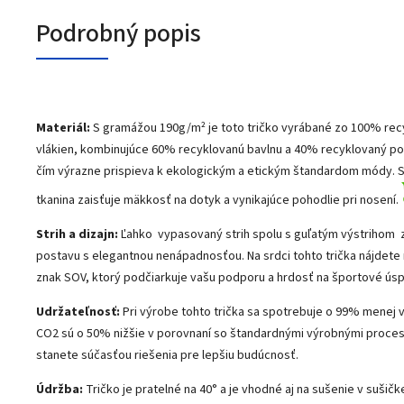
Podrobný popis
Materiál:
S gramážou 190g/m² je toto tričko vyrábané zo 100% re
vlákien, kombinujúce 60% recyklovanú bavlnu a 40% recyklovaný pol
čím výrazne prispieva k ekologickým a etickým štandardom módy. S
tkanina zaisťuje mäkkosť na dotyk a vynikajúce pohodlie pri nosení.
Strih a dizajn:
Ľahko vypasovaný strih spolu s guľatým výstrihom 
postavu s elegantnou nenápadnosťou. Na srdci tohto trička nájdete 
znak SOV, ktorý podčiarkuje vašu podporu a hrdosť na športové ús
Udržateľnosť:
Pri výrobe tohto trička sa spotrebuje o 99% menej 
CO2 sú o 50% nižšie v porovnaní so štandardnými výrobnými proces
stanete súčasťou riešenia pre lepšiu budúcnosť.
Údržba:
Tričko je pratelné na 40° a je vhodné aj na sušenie v sušičke