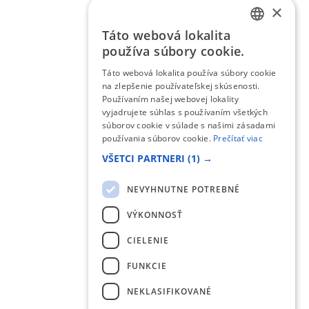
×
Táto webová lokalita
SLOVAK
používa súbory cookie.
ENGLISH
Táto webová lokalita používa súbory cookie
na zlepšenie používateľskej skúsenosti.
Používaním našej webovej lokality
vyjadrujete súhlas s používaním všetkých
súborov cookie v súlade s našimi zásadami
používania súborov cookie.
Prečítať viac
VŠETCI PARTNERI
(1) →
NEVYHNUTNE POTREBNÉ
VÝKONNOSŤ
CIELENIE
FUNKCIE
NEKLASIFIKOVANÉ