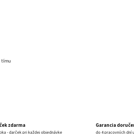
 tímu
ček zdarma
Garancia doruče
pka - darček pri každej objednávke
do 4 pracovných dní 