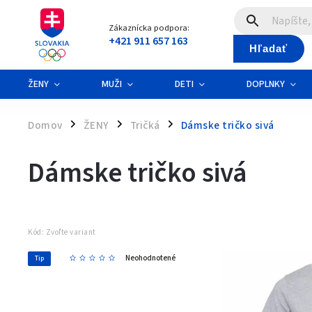
Zákaznícka podpora:
+421 911 657 163
Hľadať
ŽENY
MUŽI
DETI
DOPLNKY
Domov
ŽENY
Tričká
Dámske tričko sivá
/
/
/
Dámske tričko sivá
Kód:
Zvoľte variant
Neohodnotené
Tip