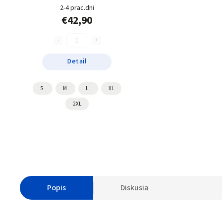
2-4 prac.dni
€42,90
Detail
S
M
L
XL
2XL
Popis
Diskusia