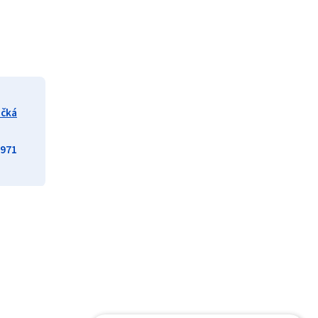
ičká
971