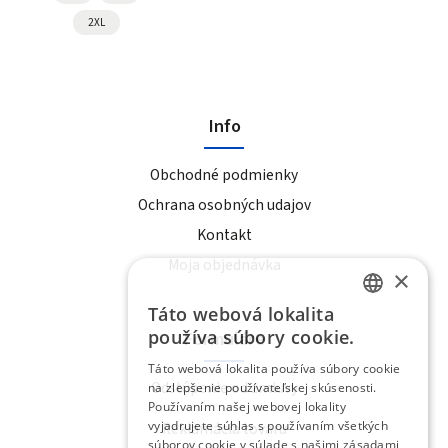
2XL
Info
Obchodné podmienky
Ochrana osobných udajov
Kontakt
Moja objednávka
×
Táto webová lokalita
SLOVAK
používa súbory cookie.
Formuláre
ENGLISH
Táto webová lokalita používa súbory cookie
Odstúpenie od zmluvy
na zlepšenie používateľskej skúsenosti.
Používaním našej webovej lokality
vyjadrujete súhlas s používaním všetkých
Reklamácia tovaru
súborov cookie v súlade s našimi zásadami