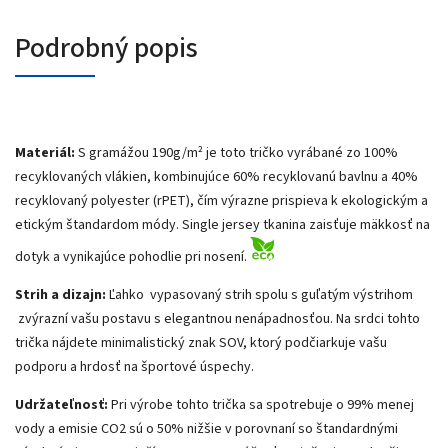
Podrobný popis
Materiál:
S gramážou 190g/m² je toto tričko vyrábané zo 100%
recyklovaných vlákien, kombinujúce 60% recyklovanú bavlnu a 40%
recyklovaný polyester (rPET), čím výrazne prispieva k ekologickým a
etickým štandardom módy. Single jersey tkanina zaisťuje mäkkosť na
dotyk a vynikajúce pohodlie pri nosení.
Strih a dizajn:
Ľahko vypasovaný strih spolu s guľatým výstrihom
zvýrazní vašu postavu s elegantnou nenápadnosťou. Na srdci tohto
trička nájdete minimalistický znak SOV, ktorý podčiarkuje vašu
podporu a hrdosť na športové úspechy.
Udržateľnosť:
Pri výrobe tohto trička sa spotrebuje o 99% menej
vody a emisie CO2 sú o 50% nižšie v porovnaní so štandardnými